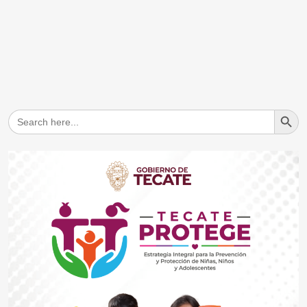
Search But
Search
for: