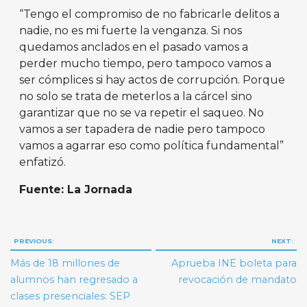
“Tengo el compromiso de no fabricarle delitos a
nadie, no es mi fuerte la venganza. Si nos
quedamos anclados en el pasado vamos a
perder mucho tiempo, pero tampoco vamos a
ser cómplices si hay actos de corrupción. Porque
no solo se trata de meterlos a la cárcel sino
garantizar que no se va repetir el saqueo. No
vamos a ser tapadera de nadie pero tampoco
vamos a agarrar eso como política fundamental”
enfatizó.
Fuente: La Jornada
Navegación
PREVIOUS:
NEXT:
de
Más de 18 millones de
Aprueba INE boleta para
entradas
alumnos han regresado a
revocación de mandato
clases presenciales: SEP