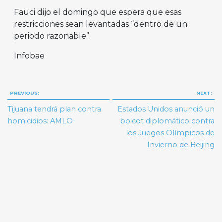
Fauci dijo el domingo que espera que esas
restricciones sean levantadas “dentro de un
periodo razonable”.
Infobae
Navegación
PREVIOUS:
NEXT:
de
Tijuana tendrá plan contra
Estados Unidos anunció un
entradas
homicidios: AMLO
boicot diplomático contra
los Juegos Olímpicos de
Invierno de Beijing