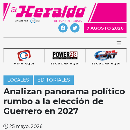
Skip
to
content
7 AGOSTO 2026
MIRA AQUÍ
ESCUCHA AQUÍ
ESCUCHA AQUÍ
LOCALES
EDITORIALES
Analizan panorama político
rumbo a la elección de
Guerrero en 2027
25 mayo, 2026