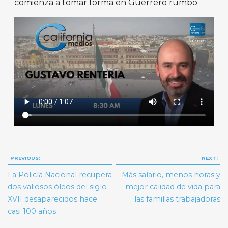
comienza a tomar forma en Guerrero rumbo
Navegación
PREVIOUS:
NEXT:
de
La Policía Nacional recupera
Más salario, menos horas y
entradas
dos valiosos óleos del siglo
mejor calidad de vida para
XVII desaparecidos hace
las familias trabajadoras
casi 100 años