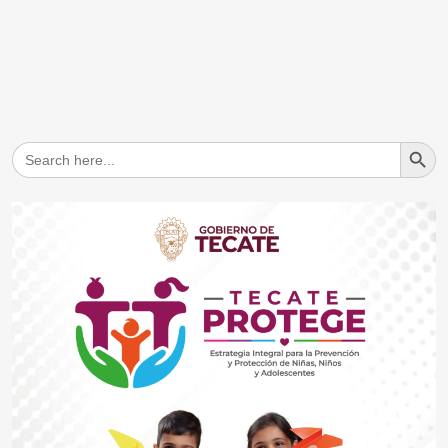
Search But
Search
for: