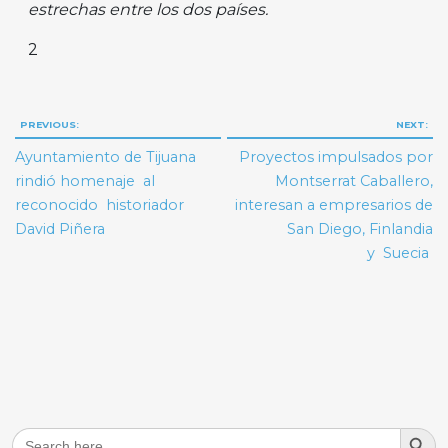
estrechas entre los dos países.
2
Navegación
PREVIOUS:
NEXT:
de
Ayuntamiento de Tijuana
Proyectos impulsados por
entradas
rindió homenaje al
Montserrat Caballero,
reconocido historiador
interesan a empresarios de
David Piñera
San Diego, Finlandia
y Suecia
Search But
Search