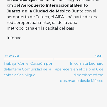
km del
Aeropuerto Internacional Benito
Juárez de la Ciudad de México
. Junto con el
aeropuerto de Toluca, el AIFA será parte de una
red aeroportuaria integral de la zona
metropolitana en la capital del país.
Infobae
Navegación
PREVIOUS:
NEXT:
de
Trabaja “Con el Corazón por
El cometa Leonard
entradas
delante”la Comunidad de la
aparecerá en el cielo el 6 de
colonia San Miguel.
diciembre: cómo
observarlo desde México