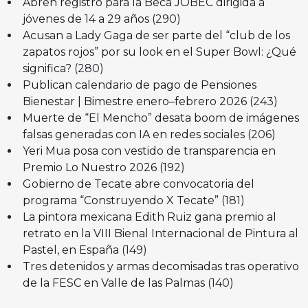
Abren registro para la Beca JOBEC dirigida a
jóvenes de 14 a 29 años
(290)
Acusan a Lady Gaga de ser parte del “club de los
zapatos rojos” por su look en el Super Bowl: ¿Qué
significa?
(280)
Publican calendario de pago de Pensiones
Bienestar | Bimestre enero–febrero 2026
(243)
Muerte de “El Mencho” desata boom de imágenes
falsas generadas con IA en redes sociales
(206)
Yeri Mua posa con vestido de transparencia en
Premio Lo Nuestro 2026
(192)
Gobierno de Tecate abre convocatoria del
programa “Construyendo X Tecate”
(181)
La pintora mexicana Edith Ruiz gana premio al
retrato en la VIII Bienal Internacional de Pintura al
Pastel, en España
(149)
Tres detenidos y armas decomisadas tras operativo
de la FESC en Valle de las Palmas
(140)