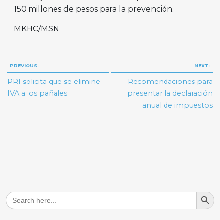
150 millones de pesos para la prevención.
MKHC/MSN
Navegación
PREVIOUS:
NEXT:
de
PRI solicita que se elimine
Recomendaciones para
entradas
IVA a los pañales
presentar la declaración
anual de impuestos
Search But
Search
for: