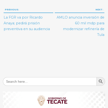
Navegación
PREVIOUS:
NEXT:
de
La FGR va por Ricardo
AMLO anuncia inversión de
entradas
Anaya; pedirá prisión
60 mil mdp para
preventiva en su audiencia
modernizar refinería de
Tula
Search But
Search
for: