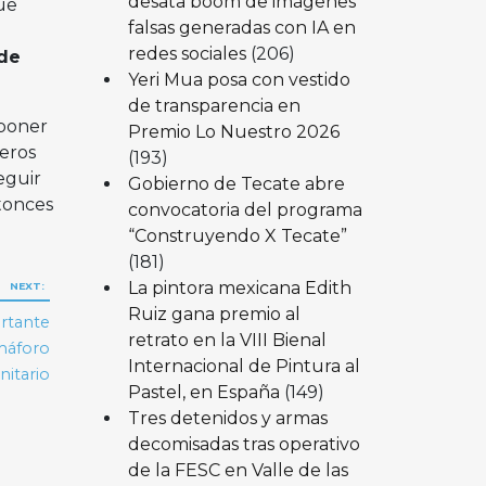
desata boom de imágenes
ue
falsas generadas con IA en
redes sociales
(206)
 de
Yeri Mua posa con vestido
de transparencia en
mponer
Premio Lo Nuestro 2026
ñeros
(193)
eguir
Gobierno de Tecate abre
ntonces
convocatoria del programa
“Construyendo X Tecate”
(181)
La pintora mexicana Edith
NEXT:
Ruiz gana premio al
ortante
retrato en la VIII Bienal
emáforo
Internacional de Pintura al
nitario
Pastel, en España
(149)
Tres detenidos y armas
decomisadas tras operativo
de la FESC en Valle de las