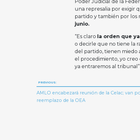
Poder Judicial de la Feder
una represalia por exigir 
partido y también por los 
junio.
“Es claro
la orden que ya 
o decirle que no tiene la 
del partido, tienen miedo
el procedimiento, yo creo 
ya entraremos al tribunal”,
Navegación
PREVIOUS:
de
AMLO encabezará reunión de la Celac; van p
reemplazo de la OEA
entradas