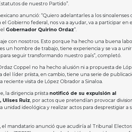
Estatutos de nuestro Partido”.
mexicano anunció: “Quiero adelantarles a los sinoalenses
n el Gobierno federal, nos va a ayudar, va a participar en e
 el
Gobernador Quirino Ordaz
”.
rabaje con nosotros. Esto porque ha hecho una buena lab
 es un hombre de trabajo, tiene experiencia y se va a unir,
para seguir transformando nuestro país”, completó.
Ordaz Coppel no ha hecho alusión ni a propuesta de Ló
 del líder priista, en cambio, tiene una serie de publicac
a reciente visita de López Obrador a Sinaloa.
 la dirigencia priista
notificó de su expulsión al
 Ulises Ruiz
, por actos que pretendían provocar divisio
la unidad ideológica y realizar actos para desprestigiar a 
 el mandatario anunció que acudiría al Tribunal Elector