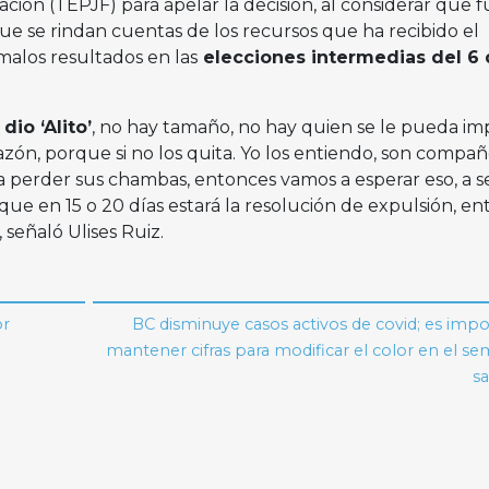
ación (TEPJF) para apelar la decisión, al considerar que f
que se rindan cuentas de los recursos que ha recibido el
malos resultados en las
elecciones intermedias del 6
dio ‘Alito’
, no hay tamaño, no hay quien se le pueda i
razón, porque si no los quita. Yo los entiendo, son compa
 a perder sus chambas, entonces vamos a esperar eso, a s
que en 15 o 20 días estará la resolución de expulsión, e
 señaló Ulises Ruiz.
or
BC disminuye casos activos de covid; es imp
mantener cifras para modificar el color en el s
sa