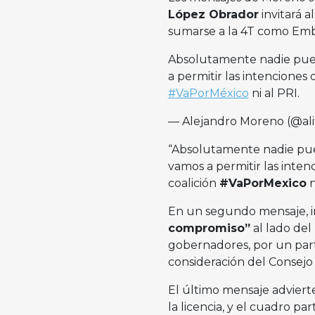
López Obrador
invitará a
sumarse a la 4T como Emb
Absolutamente nadie puede 
a permitir las intenciones 
#VaPorMéxico
ni al PRI.
— Alejandro Moreno (@al
“Absolutamente nadie puede
vamos a permitir las inten
coalición
#VaPorMexico
n
En un segundo mensaje, inv
compromiso”
al lado del
gobernadores, por un part
consideración del Consejo P
El último mensaje adviert
la licencia, y el cuadro pa