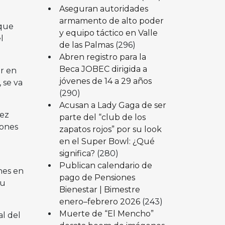
Aseguran autoridades
armamento de alto poder
 que
y equipo táctico en Valle
l
de las Palmas
(296)
Abren registro para la
Beca JOBEC dirigida a
or en
jóvenes de 14 a 29 años
 se va
(290)
Acusan a Lady Gaga de ser
pez
parte del “club de los
iones
zapatos rojos” por su look
en el Super Bowl: ¿Qué
significa?
(280)
Publican calendario de
nes en
pago de Pensiones
su
Bienestar | Bimestre
enero–febrero 2026
(243)
Muerte de “El Mencho”
al del