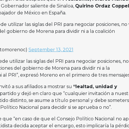
l Gobernador saliente de Sinaloa,
Quirino Ordaz Coppel
ajador de México en España.
utilizar las siglas del PRI para negociar posiciones, n
del gobierno de Morena para dividir ni a la coalición
itomorenoc)
September 13, 2021
 utilizar las siglas del PRI para negociar posiciones, no
ciones del gobierno de Morena para dividir ni a la
i al PRI”, expresó Moreno en el primero de tres mensajes
itó a sus afiliados a mostrar su
“lealtad, unidad y
 partido y dejó en claro que “cualquier invitación a nuest
ido distinto, se asume a título personal y debe someters
olítico Nacional para decidir si se aprueba o no”.
e que “en caso de que el Consejo Político Nacional no a
rtidista decida aceptar el encargo, esto implicaría la pérd