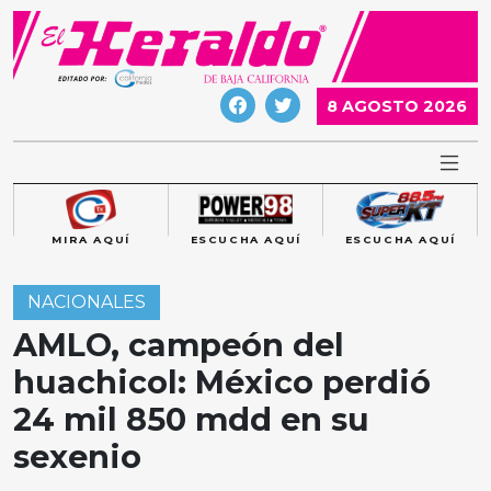
Skip
to
content
8 AGOSTO 2026
MIRA AQUÍ
ESCUCHA AQUÍ
ESCUCHA AQUÍ
NACIONALES
AMLO, campeón del
huachicol: México perdió
24 mil 850 mdd en su
sexenio