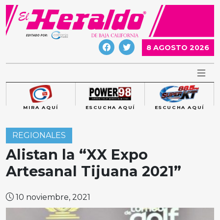
Skip
to
content
8 AGOSTO 2026
MIRA AQUÍ
ESCUCHA AQUÍ
ESCUCHA AQUÍ
REGIONALES
Alistan la “XX Expo
Artesanal Tijuana 2021”
10 noviembre, 2021