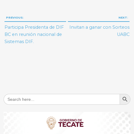
Navegación
PREVIOUS:
NEXT:
de
Participa Presidenta de DIF
Invitan a ganar con Sorteos
entradas
BC en reunión nacional de
UABC
Sistemas DIF.
Search But
Search
for: