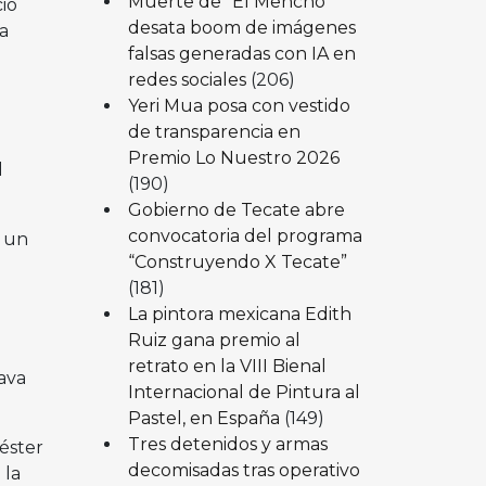
Muerte de “El Mencho”
cio
desata boom de imágenes
a
falsas generadas con IA en
redes sociales
(206)
Yeri Mua posa con vestido
de transparencia en
Premio Lo Nuestro 2026
l
(190)
Gobierno de Tecate abre
convocatoria del programa
a un
“Construyendo X Tecate”
(181)
La pintora mexicana Edith
Ruiz gana premio al
retrato en la VIII Bienal
ava
Internacional de Pintura al
Pastel, en España
(149)
Tres detenidos y armas
iéster
decomisadas tras operativo
 la