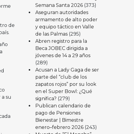
Semana Santa 2026
(373)
norme
Aseguran autoridades
armamento de alto poder
stro de
y equipo táctico en Valle
aís.
de las Palmas
(295)
Abren registro para la
 año
Beca JOBEC dirigida a
a
jóvenes de 14 a 29 años
(289)
Acusan a Lady Gaga de ser
ed
parte del “club de los
zapatos rojos” por su look
co
en el Super Bowl: ¿Qué
 a su
significa?
(279)
Publican calendario de
pago de Pensiones
 cada
Bienestar | Bimestre
enero–febrero 2026
(243)