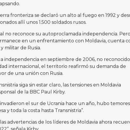
lapsando.
ra fronteriza se declaró un alto al fuego en 1992 y de
nados allí unos 1.500 soldados rusos.
al no reconoce su autoproclamada independencia. Pero
ermanece en un enfrentamiento con Moldavia, cuenta co
y militar de Rusia.
a independencia en septiembre de 2006, no reconocido
ad internacional, el territorio reafirmó su demanda de
vor de una unión con Rusia.
snistria siga sin estar claro, las tensiones en Moldavia
esponsal de la BBC Paul Kirby.
 invadieron el sur de Ucrania hace un año, hubo temores
 y toda la costa hasta Transnistria”.
las advertencias de los líderes de Moldavia ahora recuer
22”, señala Kirby.