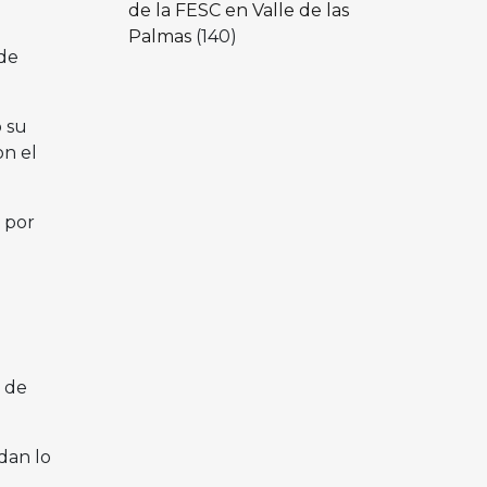
de la FESC en Valle de las
Palmas
(140)
sde
 su
n el
 por
 de
dan lo