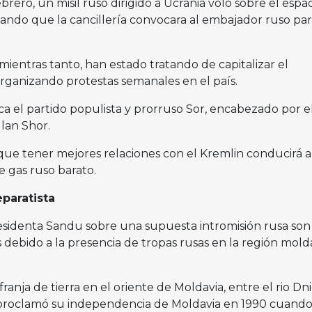
brero, un misil ruso dirigido a Ucrania voló sobre el espa
ando que la cancillería convocara al embajador ruso par
 mientras tanto, han estado tratando de capitalizar el
ganizando protestas semanales en el país.
ca el partido populista y prorruso Sor, encabezado por e
Ilan Shor.
 que tener mejores relaciones con el Kremlin conducirá 
 gas ruso barato.
eparatista
residenta Sandu sobre una supuesta intromisión rusa son
 debido a la presencia de tropas rusas en la región mold
 franja de tierra en el oriente de Moldavia, entre el rio Dn
, proclamó su independencia de Moldavia en 1990 cuando