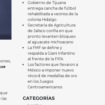
Gobierno de Tijuana
entrega cancha de fútbol
rehabilitada a vecinos de la
colonia Hidalgo
Secretaría de Agricultura
de Jalisco confía en que
pronto levanten bloqueo
al aguacate michoacano
La FMF se define y
respalda a Giani Infantino
al frente de la FIFA
eones,
Los factores que llevaron a
que
México a imponer nuevo
récord de medallas de oro
en los Juegos
Centroamericanos
u
o que
CATEGORÍAS
 las