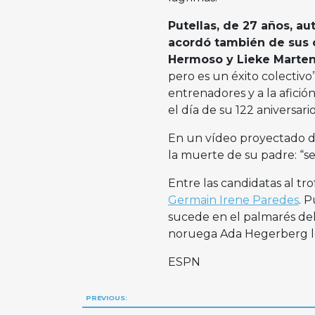
Putellas, de 27 años, au
acordó también de sus 
Hermoso y Lieke Martens
pero es un éxito colectivo”
entrenadores y a la afició
el día de su 122 aniversario
En un vídeo proyectado du
la muerte de su padre: “se
Entre las candidatas al tr
Germain
Irene Paredes
. 
sucede en el palmarés del
noruega Ada Hegerberg lo
ESPN
Navegación
PREVIOUS: