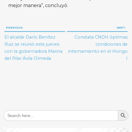
mejor manera”, concluyó.
Navegación
PREVIOUS:
NEXT:
de
El alcalde Darío Benítez
Constata CNDH óptimas
entradas
Ruiz se reunió este jueves
condiciones de
con la gobernadora Marina
internamiento en el Hongo
del Pilar Ávila Olmeda
I
Search But
Search
for: