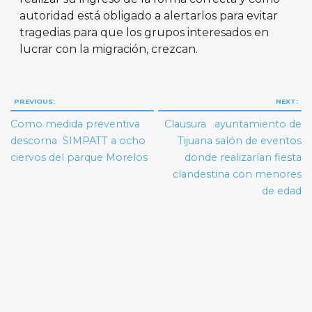
autoridad está obligado a alertarlos para evitar
tragedias para que los grupos interesados en
lucrar con la migración, crezcan.
Navegación
PREVIOUS:
NEXT:
de
Como medida preventiva
Clausura ayuntamiento de
entradas
descorna SIMPATT a ocho
Tijuana salón de eventos
ciervos del parque Morelos
donde realizarían fiesta
clandestina con menores
de edad