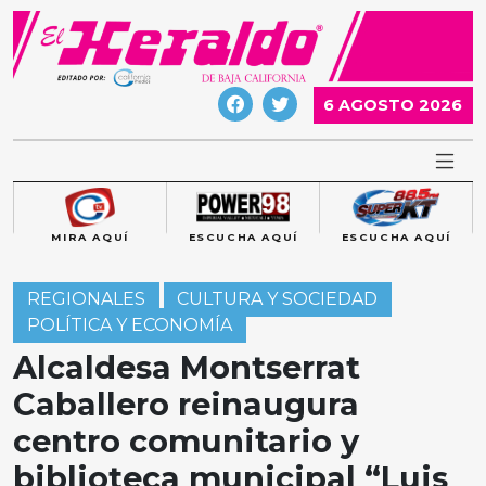
Skip
to
content
6 AGOSTO 2026
MIRA AQUÍ
ESCUCHA AQUÍ
ESCUCHA AQUÍ
REGIONALES
CULTURA Y SOCIEDAD
POLÍTICA Y ECONOMÍA
Alcaldesa Montserrat
Caballero reinaugura
centro comunitario y
biblioteca municipal “Luis