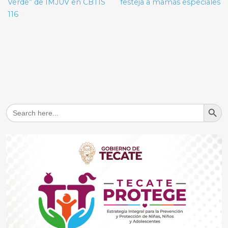
entradas
Verde” de IMJUV en CBTIS
festeja a mamás especiales
116
Search But
Search
for: