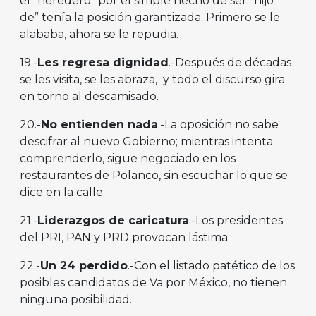
el “heredero” por el simple hecho de ser “hijo
de” tenía la posición garantizada. Primero se le
alababa, ahora se le repudia.
19.-
Les regresa dignidad
.-Después de décadas
se les visita, se les abraza, y todo el discurso gira
en torno al descamisado.
20.-
No entienden nada
.-La oposición no sabe
descifrar al nuevo Gobierno; mientras intenta
comprenderlo, sigue negociado en los
restaurantes de Polanco, sin escuchar lo que se
dice en la calle.
21.-
Liderazgos de caricatura
.-Los presidentes
del PRI, PAN y PRD provocan lástima.
22.-
Un 24 perdido
.-Con el listado patético de los
posibles candidatos de Va por México, no tienen
ninguna posibilidad.