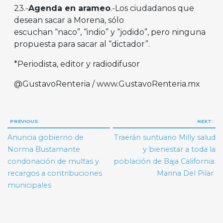
23.-
Agenda en arameo
.-Los ciudadanos que
desean sacar a Morena, sólo
escuchan “naco”, “indio” y “jodido”, pero ninguna
propuesta para sacar al “dictador”.
*Periodista, editor y radiodifusor
@GustavoRenteria / www.GustavoRenteria.mx
Navegación
PREVIOUS:
NEXT:
de
Anuncia gobierno de
Traerán suntuario Milly salud
entradas
Norma Bustamante
y bienestar a toda la
condonación de multas y
población de Baja California:
recargos a contribuciones
Marina Del Pilar
municipales