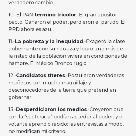
verdadero cambio.
10.-El PAN
termin
ó
tricolor
.-El gran opositor
pactó. Ganaron el poder, perdieron el partido. El
PRD ahora es azul.
11.-
La pobreza y la inequidad
.-Exageró la clase
gobernante con su riqueza y logró que más de
la mitad de la población viviera en condiciones de
hambre. El México Bronco rugió.
12.-
Candidatos t
í
teres
.-Postularon verdaderos
muñecos con mucho maquillaje y
desconocedores de la tierra que pretendían
gobernar.
13.-
Desperdiciaron los medios
.-Creyeron que
con la “spotcracia” podían acceder al poder, y el
votante aprendió rápido: las entrevistas a modo,
no modifican mi criterio.