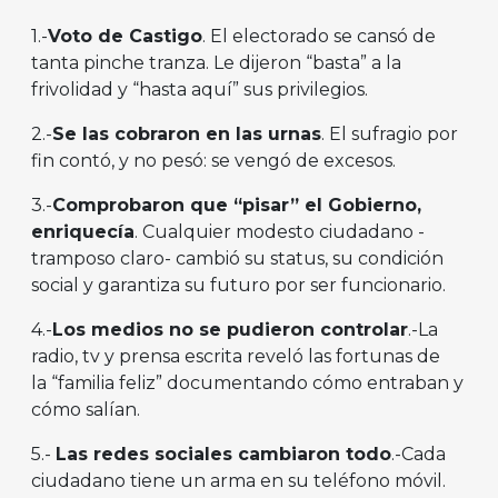
1.-
Voto de Castigo
. El electorado se cansó de
tanta pinche tranza. Le dijeron “basta” a la
frivolidad y “hasta aquí” sus privilegios.
2.-
Se las cobraron en las urnas
. El sufragio por
fin contó, y no pesó: se vengó de excesos.
3.-
Comprobaron que
“
pisar
”
el Gobierno,
enriquec
í
a
. Cualquier modesto ciudadano -
tramposo claro- cambió su status, su condición
social y garantiza su futuro por ser funcionario.
4.-
Los medios no se pudieron controlar
.-La
radio, tv y prensa escrita reveló las fortunas de
la “familia feliz” documentando cómo entraban y
cómo salían.
5.-
Las redes sociales cambiaron todo
.-Cada
ciudadano tiene un arma en su teléfono móvil.