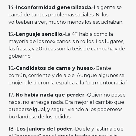
14.-
Inconformidad generalizada
.-La gente se
cansó de tantos problemas sociales. Ni los
volteaban a ver, mucho menos los escuchaban.
15.-
Lenguaje sencillo
.-La 4T habla como la
mayoría de los mexicanos, sin rollos. Los lugares,
las frases, y 20 ideas son la tesis de campaña y de
gobierno.
16.-
Candidatos de carne y hueso
.-Gente
común, corriente y de a pie. Aunque algunos se
enojen, le dieron la espalda a la “pigmentocracia.”
17.-
No hab
í
a nada que perder
.-Quien no posee
nada, no arriesga nada. Era mejor el cambio que
quedarse igual, y seguir viendo a los poderosos
burlándose de los jodidos.
18.-
Los juniors del poder
.-Duele y lastima que