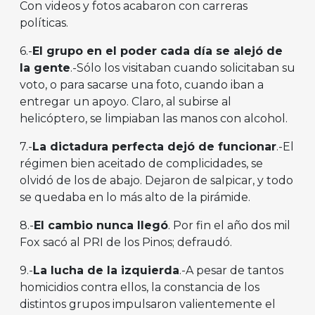
Con videos y fotos acabaron con carreras
políticas.
6.-
El grupo en el poder cada d
í
a se alej
ó
de
la gente
.-Sólo los visitaban cuando solicitaban su
voto, o para sacarse una foto, cuando iban a
entregar un apoyo. Claro, al subirse al
helicóptero, se limpiaban las manos con alcohol.
7.-
La dictadura perfecta dej
ó
de funcionar
.-El
régimen bien aceitado de complicidades, se
olvidó de los de abajo. Dejaron de salpicar, y todo
se quedaba en lo más alto de la pirámide.
8.-
El cambio nunca lleg
ó
. Por fin el año dos mil
Fox sacó al PRI de los Pinos; defraudó.
9.-
La lucha de la izquierda
.-A pesar de tantos
homicidios contra ellos, la constancia de los
distintos grupos impulsaron valientemente el