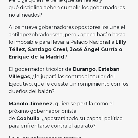
Pero ¿a quién le tiene que ser leales y
qué disciplina deben cumplir los gobernadores
no alineados?
A los nueve gobernadores opositores los une el
antilopezobradorismo, pero ¿apoco harán hasta
lo imposible para llevar a Palacio Nacional a
Lilly
T
é
llez, Santiago Creel, Jos
é Á
ngel Gurr
í
a o
Enrique de la Madrid
?
El gobernador tricolor de
Durango, Esteban
Villegas
, ¿le jugará las contras al titular del
Ejecutivo, que le cueste un rompimiento con los
dueños del balón?
Manolo Jim
é
nez,
quien se perfila como el
próximo gobernador priísta
de
Coahuila
, ¿apostará todo su capital político
para enfrentarse contra el aparato?