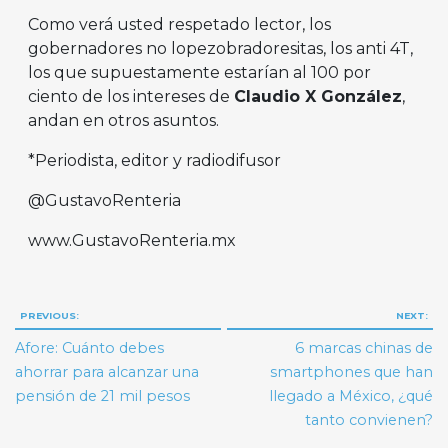
Como verá usted respetado lector, los
gobernadores no lopezobradoresitas, los anti 4T,
los que supuestamente estarían al 100 por
ciento de los intereses de
Claudio X Gonz
á
lez
,
andan en otros asuntos.
*Periodista, editor y radiodifusor
@GustavoRenteria
www.GustavoRenteria.mx
Navegación
PREVIOUS:
NEXT:
de
Afore: Cuánto debes
6 marcas chinas de
entradas
ahorrar para alcanzar una
smartphones que han
pensión de 21 mil pesos
llegado a México, ¿qué
tanto convienen?