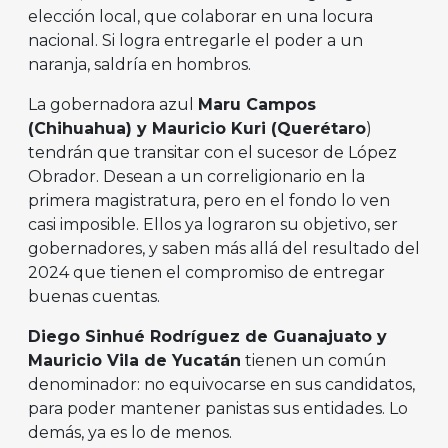
elección local, que colaborar en una locura
nacional. Si logra entregarle el poder a un
naranja, saldría en hombros.
La gobernadora azul
Maru Campos
(Chihuahua) y Mauricio Kuri (Quer
é
taro
)
tendrán que transitar con el sucesor de López
Obrador. Desean a un correligionario en la
primera magistratura, pero en el fondo lo ven
casi imposible. Ellos ya lograron su objetivo, ser
gobernadores, y saben más allá del resultado del
2024 que tienen el compromiso de entregar
buenas cuentas.
Diego Sinhu
é
Rodr
í
guez de Guanajuato y
Mauricio Vila de Yucat
á
n
tienen un común
denominador: no equivocarse en sus candidatos,
para poder mantener panistas sus entidades. Lo
demás, ya es lo de menos.