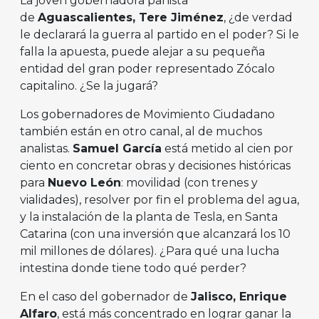
La joven gobernadora panista
de
Aguascalientes, Tere Jim
é
nez
, ¿de verdad
le declarará la guerra al partido en el poder? Si le
falla la apuesta, puede alejar a su pequeña
entidad del gran poder representado Zócalo
capitalino. ¿Se la jugará?
Los gobernadores de Movimiento Ciudadano
también están en otro canal, al de muchos
analistas.
Samuel Garc
í
a
está metido al cien por
ciento en concretar obras y decisiones históricas
para
Nuevo Le
ó
n
: movilidad (con trenes y
vialidades), resolver por fin el problema del agua,
y la instalación de la planta de Tesla, en Santa
Catarina (con una inversión que alcanzará los 10
mil millones de dólares). ¿Para qué una lucha
intestina donde tiene todo qué perder?
En el caso del gobernador de
Jalisco, Enrique
Alfaro
, está más concentrado en lograr ganar la