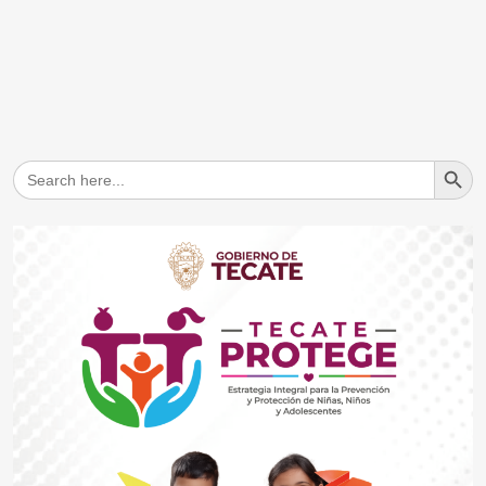
Search But
Search
for: