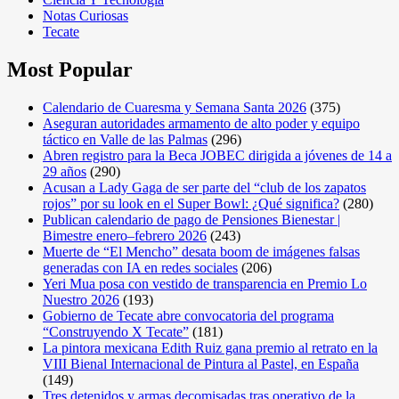
Notas Curiosas
Tecate
Most Popular
Calendario de Cuaresma y Semana Santa 2026
(375)
Aseguran autoridades armamento de alto poder y equipo
táctico en Valle de las Palmas
(296)
Abren registro para la Beca JOBEC dirigida a jóvenes de 14 a
29 años
(290)
Acusan a Lady Gaga de ser parte del “club de los zapatos
rojos” por su look en el Super Bowl: ¿Qué significa?
(280)
Publican calendario de pago de Pensiones Bienestar |
Bimestre enero–febrero 2026
(243)
Muerte de “El Mencho” desata boom de imágenes falsas
generadas con IA en redes sociales
(206)
Yeri Mua posa con vestido de transparencia en Premio Lo
Nuestro 2026
(193)
Gobierno de Tecate abre convocatoria del programa
“Construyendo X Tecate”
(181)
La pintora mexicana Edith Ruiz gana premio al retrato en la
VIII Bienal Internacional de Pintura al Pastel, en España
(149)
Tres detenidos y armas decomisadas tras operativo de la