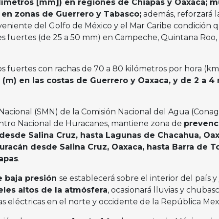
ilímetros [mm]) en regiones de Chiapas y Oaxaca; 
 en zonas de Guerrero y Tabasco;
además, reforzará l
niente del Golfo de México y el Mar Caribe condición 
les fuertes (de 25 a 50 mm) en Campeche, Quintana Roo,
os fuertes con rachas de 70 a 80 kilómetros por hora (km
 (m) en las costas de Guerrero y Oaxaca, y de 2 a 4
 Nacional (SMN) de la Comisión Nacional del Agua (Cona
entro Nacional de Huracanes, mantiene zona de
prevenc
 desde Salina Cruz, hasta Lagunas de Chacahua, Oax
huracán desde Salina Cruz, Oaxaca, hasta Barra de To
iapas
.
e baja presión
se establecerá sobre el interior del país y
eles altos de la atmósfera
, ocasionará lluvias y chubas
eléctricas en el norte y occidente de la República Mex