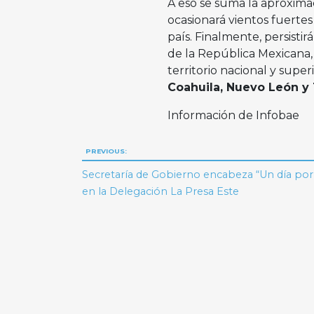
A eso se suma la aproxim
ocasionará vientos fuertes
país. Finalmente, persisti
de la República Mexicana,
territorio nacional y supe
Coahuila, Nuevo León y
Información de Infobae
Navegación
PREVIOUS:
de
Secretaría de Gobierno encabeza “Un día por 
en la Delegación La Presa Este
entradas