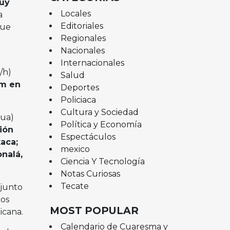
muy
Locales
a
Editoriales
que
Regionales
Nacionales
Internacionales
/h)
Salud
 m en
Deportes
Policiaca
Cultura y Sociedad
gua)
Política y Economía
ión
Espectáculos
aca;
mexico
nalá,
Ciencia Y Tecnología
Notas Curiosas
Tecate
 junto
cos
MOST POPULAR
icana.
Calendario de Cuaresma y