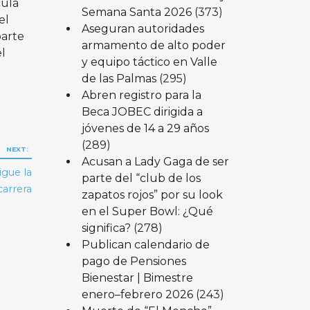
cula
Semana Santa 2026
(373)
el
Aseguran autoridades
parte
armamento de alto poder
l
y equipo táctico en Valle
de las Palmas
(295)
Abren registro para la
Beca JOBEC dirigida a
jóvenes de 14 a 29 años
(289)
NEXT:
Acusan a Lady Gaga de ser
igue la
parte del “club de los
carrera
zapatos rojos” por su look
en el Super Bowl: ¿Qué
significa?
(278)
Publican calendario de
pago de Pensiones
Bienestar | Bimestre
enero–febrero 2026
(243)