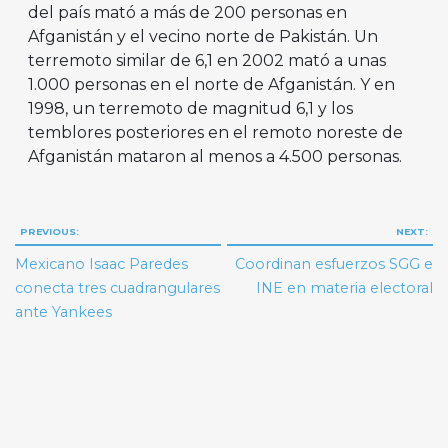
del país mató a más de 200 personas en
Afganistán y el vecino norte de Pakistán. Un
terremoto similar de 6,1 en 2002 mató a unas
1.000 personas en el norte de Afganistán. Y en
1998, un terremoto de magnitud 6,1 y los
temblores posteriores en el remoto noreste de
Afganistán mataron al menos a 4.500 personas.
Navegación
PREVIOUS:
NEXT:
de
Mexicano Isaac Paredes
Coordinan esfuerzos SGG e
entradas
conecta tres cuadrangulares
INE en materia electoral
ante Yankees