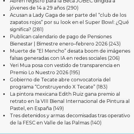
Abren registro para la Beca JOBEC dirigida a
jóvenes de 14 a 29 años
(290)
Acusan a Lady Gaga de ser parte del “club de los
zapatos rojos” por su look en el Super Bowl: ¿Qué
significa?
(281)
Publican calendario de pago de Pensiones
Bienestar | Bimestre enero–febrero 2026
(243)
Muerte de “El Mencho” desata boom de imágenes
falsas generadas con IA en redes sociales
(206)
Yeri Mua posa con vestido de transparencia en
Premio Lo Nuestro 2026
(195)
Gobierno de Tecate abre convocatoria del
programa “Construyendo X Tecate”
(183)
La pintora mexicana Edith Ruiz gana premio al
retrato en la VIII Bienal Internacional de Pintura al
Pastel, en España
(149)
Tres detenidos y armas decomisadas tras operativo
de la FESC en Valle de las Palmas
(140)