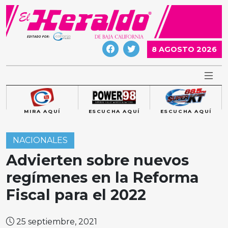
Skip
to
content
8 AGOSTO 2026
MIRA AQUÍ
ESCUCHA AQUÍ
ESCUCHA AQUÍ
NACIONALES
Advierten sobre nuevos
regímenes en la Reforma
Fiscal para el 2022
25 septiembre, 2021