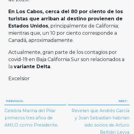
En Los Cabos, cerca del 80 por ciento de los
turistas que arriban al destino provienen de
Estados Unidos
, principalmente de California;
mientras que, un 10 por ciento corresponde a
Canadá, aproximadamente.
Actualmente, gran parte de los contagios por
covid-19 en Baja California Sur son relacionados a
la
variante Delta
.
Excelsior
Navegación
PREVIOUS:
NEXT:
de
Celebra Marina del Pilar
Revelan que Andrés García
entradas
primeros tres años de
y Joan Sebastian habrían
AMLO como Presidente.
sido socios de Arturo
Beltrán Leyva