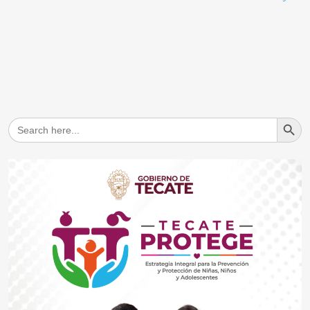
Search But
Search
for: