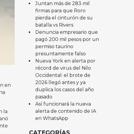
Juntan más de 283 mil
firmas para que Roro
pierda el cinturón de su
batalla vs Rivers
Denuncia empresario que
pagó 200 mil pesos por un
permiso taurino
presuntamente falso
Nueva York en alerta por
récord de virus del Nilo
Occidental: el brote de
2026 llegó antes y ya
ón en
duplica los casos del año
na
pasado
Así funcionará la nueva
alerta de contenido de IA
n la
en WhatsApp
ganó
ente
CATEGORÍAS