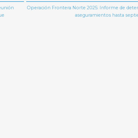
eunión
Operación Frontera Norte 2025: Informe de deten
ue
aseguramientos hasta sept