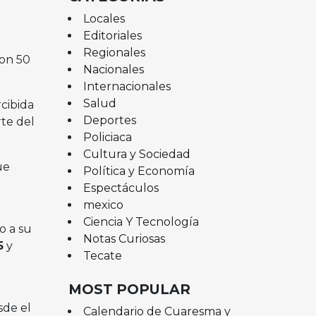
Locales
Editoriales
Regionales
con 50
Nacionales
Internacionales
Salud
cibida
Deportes
rte del
Policiaca
Cultura y Sociedad
ue
Política y Economía
Espectáculos
mexico
Ciencia Y Tecnología
o a su
Notas Curiosas
5
y
Tecate
MOST POPULAR
sde el
Calendario de Cuaresma y