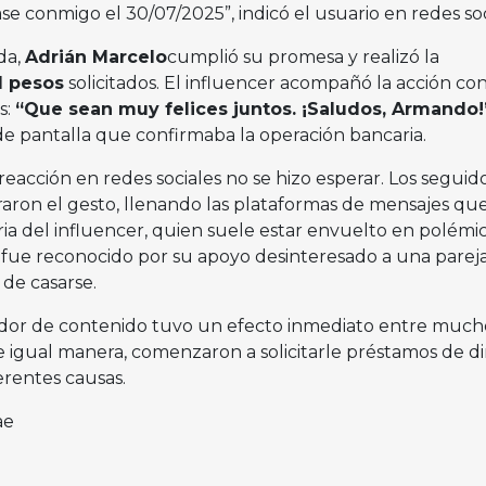
ase conmigo el 30/07/2025”, indicó el usuario en redes soc
da,
Adrián Marcelo
cumplió su promesa y realizó la
l pesos
solicitados. El influencer acompañó la acción co
s:
“Que sean muy felices juntos. ¡Saludos, Armando!
 pantalla que confirmaba la operación bancaria.
reacción en redes sociales no se hizo esperar. Los seguid
aron el gesto, llenando las plataformas de mensajes qu
aria del influencer, quien suele estar envuelto en polémi
, fue reconocido por su apoyo desinteresado a una parej
de casarse.
eador de contenido tuvo un efecto inmediato entre much
e igual manera, comenzaron a solicitarle préstamos de d
erentes causas.
ae