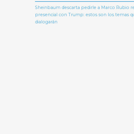
de
Sheinbaum descarta pedirle a Marco Rubio r
presencial con Trump: estos son los temas q
entradas
dialogarán