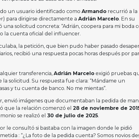
do un usuario identificado como
Armando
recurrió a la
r) para dirigirse directamente a
Adrián Marcelo
. En su
una solicitud concreta: “Adrián, coopera para mi boda 
o la cuenta oficial del influencer.
eculaba, la petición, que bien pudo haber pasado desaper
arios, recibió una respuesta pocas horas después por pa
lquier transferencia,
Adrián Marcelo
exigió pruebas q
e la solicitud. Su respuesta fue clara: “Mándame un
sas y tu cuenta de banco. No me mientas”.
r, envió imágenes que documentaban la pedida de man
ló que la relación comenzó el
28 de noviembre de 201
monio se realizó el
30 de julio de 2025
.
or le consultó si bastaba con la imagen donde le pidió
metida : “¿La foto de la pedida cuenta? Somos novios de