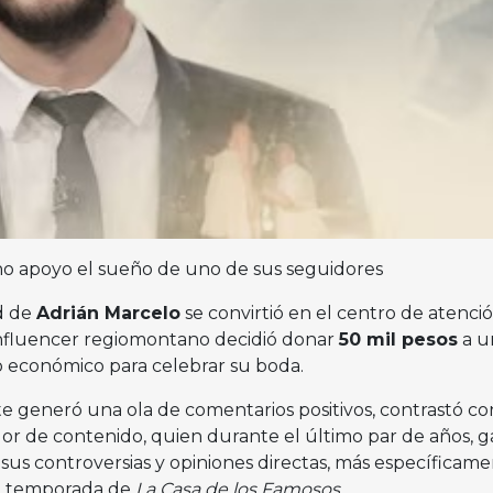
no apoyo el sueño de uno de sus seguidores
d de
Adrián Marcelo
se convirtió en el centro de atenci
influencer regiomontano decidió donar
50 mil pesos
a u
 económico para celebrar su boda.
e generó una ola de comentarios positivos, contrastó co
or de contenido, quien durante el último par de años, 
sus controversias y opiniones directas, más específicam
da temporada de
La Casa de los Famosos
.