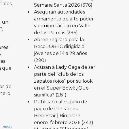
iales.
Semana Santa 2026
(376)
Aseguran autoridades
armamento de alto poder
n un
y equipo táctico en Valle
”
,
de las Palmas
(296)
Abren registro para la
Beca JOBEC dirigida a
ores
jóvenes de 14 a 29 años
e
(290)
cas
Acusan a Lady Gaga de ser
a que
parte del “club de los
zapatos rojos” por su look
os de
en el Super Bowl: ¿Qué
inero
significa?
(281)
Publican calendario de
pago de Pensiones
Bienestar | Bimestre
enero–febrero 2026
(243)
NEXT: