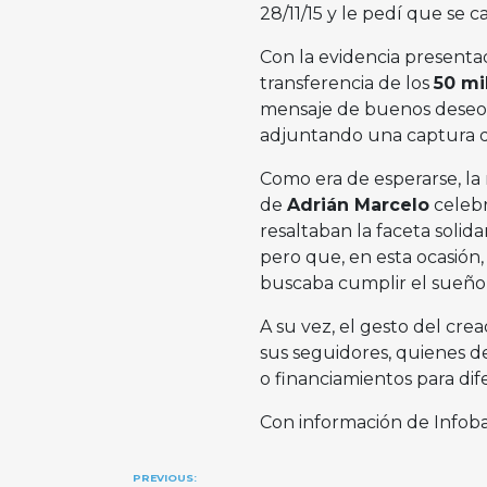
28/11/15 y le pedí que se c
Con la evidencia presenta
transferencia de los
50 mi
mensaje de buenos deseo
adjuntando una captura de
Como era de esperarse, la 
de
Adrián Marcelo
celebr
resaltaban la faceta solid
pero que, en esta ocasión
buscaba cumplir el sueño 
A su vez, el gesto del cr
sus seguidores, quienes d
o financiamientos para dif
Con información de Infob
Navegación
PREVIOUS: