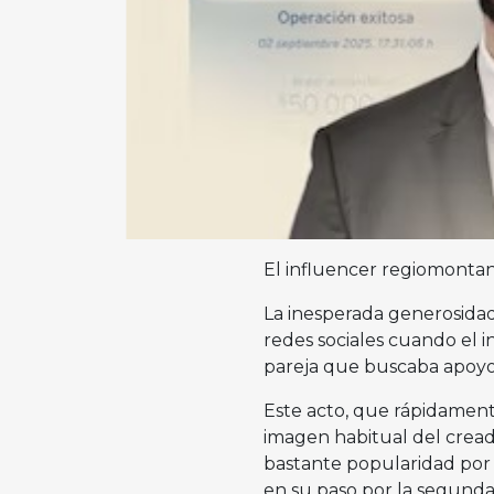
El influencer regiomonta
La inesperada generosida
redes sociales cuando el 
pareja que buscaba apoyo
Este acto, que rápidament
imagen habitual del cread
bastante popularidad por 
en su paso por la segun