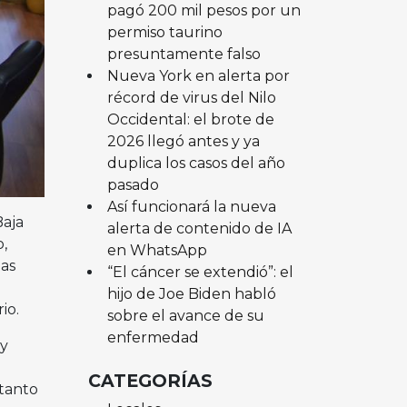
pagó 200 mil pesos por un
permiso taurino
presuntamente falso
Nueva York en alerta por
récord de virus del Nilo
Occidental: el brote de
2026 llegó antes y ya
duplica los casos del año
pasado
Así funcionará la nueva
Baja
alerta de contenido de IA
,
en WhatsApp
las
“El cáncer se extendió”: el
hijo de Joe Biden habló
io.
sobre el avance de su
enfermedad
uy
CATEGORÍAS
 tanto