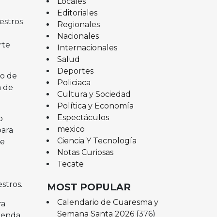
Locales
Editoriales
estros
Regionales
Nacionales
rte
Internacionales
Salud
Deportes
go de
Policiaca
a de
Cultura y Sociedad
Política y Economía
Espectáculos
o
mexico
para
Ciencia Y Tecnología
de
Notas Curiosas
Tecate
stros.
MOST POPULAR
Calendario de Cuaresma y
ra
Semana Santa 2026
(376)
ienda,