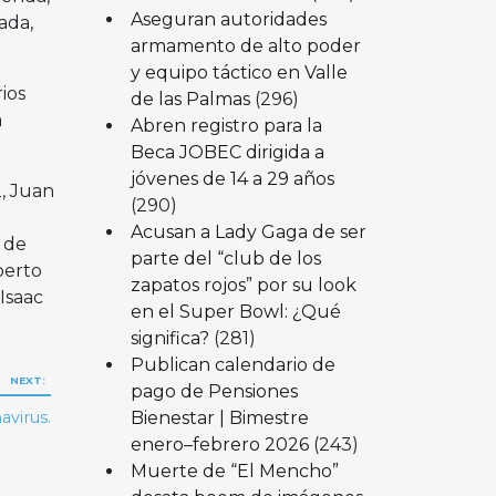
Aseguran autoridades
ada,
armamento de alto poder
y equipo táctico en Valle
ios
de las Palmas
(296)
a
Abren registro para la
Beca JOBEC dirigida a
jóvenes de 14 a 29 años
2, Juan
(290)
Acusan a Lady Gaga de ser
 de
parte del “club de los
berto
zapatos rojos” por su look
Isaac
en el Super Bowl: ¿Qué
significa?
(281)
Publican calendario de
NEXT:
pago de Pensiones
Bienestar | Bimestre
avirus.
enero–febrero 2026
(243)
Muerte de “El Mencho”