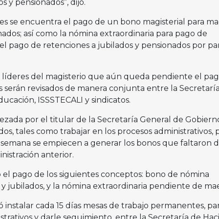
os y pensionados”, dijo.
es se encuentra el pago de un bono magisterial para ma
onados; así como la nómina extraordinaria para pago de
y el pago de retenciones a jubilados y pensionados por pa
 líderes del magisterio que aún queda pendiente el pa
s serán revisados de manera conjunta entre la Secretarí
ducación, ISSSTECALI y sindicatos.
zada por el titular de la Secretaría General de Gobiern
dos, tales como trabajar en los procesos administrativos, 
a semana se empiecen a generar los bonos que faltaron 
nistración anterior.
 el pago de los siguientes conceptos: bono de nómina
s y jubilados, y la nómina extraordinaria pendiente de mae
 instalar cada 15 días mesas de trabajo permanentes, pa
istrativos y darle seguimiento, entre la Secretaría de Hac