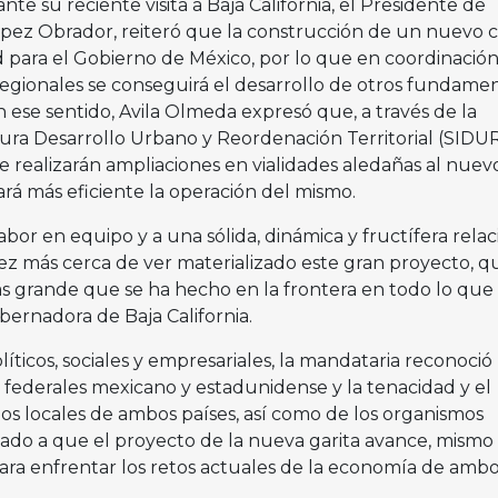
ante su reciente visita a Baja California, el Presidente de
pez Obrador, reiteró que la construcción de un nuevo 
d para el Gobierno de México, por lo que en coordinació
regionales se conseguirá el desarrollo de otros fundame
 ese sentido, Avila Olmeda expresó que, a través de la
tura Desarrollo Urbano y Reordenación Territorial (SIDU
e realizarán ampliaciones en vialidades aledañas al nuev
ará más eficiente la operación del mismo.
abor en equipo y a una sólida, dinámica y fructífera relac
ez más cerca de ver materializado este gran proyecto, q
ás grande que se ha hecho en la frontera en todo lo que
obernadora de Baja California.
íticos, sociales y empresariales, la mandataria reconoció 
 federales mexicano y estadunidense y la tenacidad y el
os locales de ambos países, así como de los organismos
do a que el proyecto de la nueva garita avance, mismo
ara enfrentar los retos actuales de la economía de amb