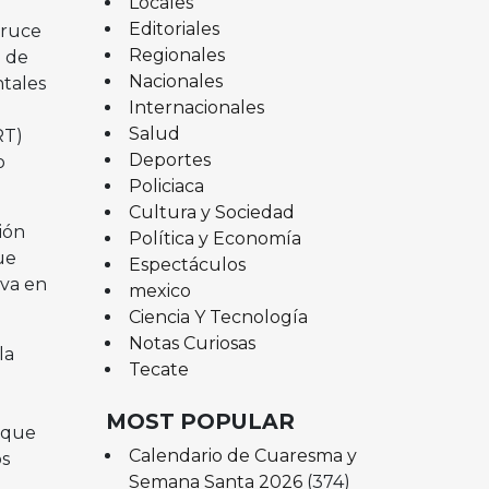
Locales
Editoriales
cruce
Regionales
n de
Nacionales
ntales
Internacionales
Salud
RT)
Deportes
o
Policiaca
Cultura y Sociedad
ión
Política y Economía
ue
Espectáculos
 va en
mexico
Ciencia Y Tecnología
Notas Curiosas
la
Tecate
MOST POPULAR
 que
Calendario de Cuaresma y
os
Semana Santa 2026
(374)