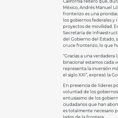
California reiteró que, dur
México, Andrés Manuel Ló
fronterizo es una priorida
los gobiernos federales y 
proyectos de movilidad. En
Secretaría de Infraestruc
del Gobierno del Estado, s
cruce fronterizo, lo que h
“Gracias a una verdadera l
binacional estamos cada v
representa la inversión m
el siglo XXI”, expresó la G
En presencia de líderes pol
voluntad de los gobiernos
entusiasmo de los gobiern
ciudadanos que han abona
es totalmente necesario p
lados de la frontera.