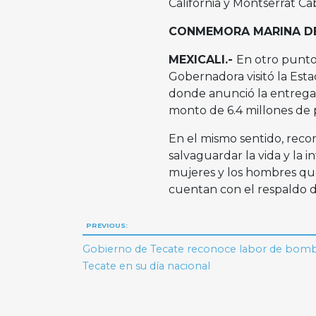
California y Montserrat Ca
CONMEMORA MARINA DE
MEXICALI.-
En otro punto
Gobernadora visitó la Est
donde anunció la entrega 
monto de 6.4 millones de 
En el mismo sentido, recon
salvaguardar la vida y la 
mujeres y los hombres que
cuentan con el respaldo de
Navegación
PREVIOUS:
de
Gobierno de Tecate reconoce labor de bom
Tecate en su día nacional
entradas