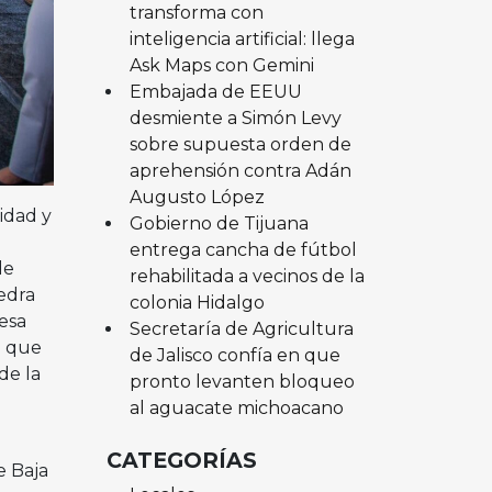
transforma con
inteligencia artificial: llega
Ask Maps con Gemini
Embajada de EEUU
desmiente a Simón Levy
sobre supuesta orden de
aprehensión contra Adán
Augusto López
idad y
Gobierno de Tijuana
entrega cancha de fútbol
de
rehabilitada a vecinos de la
iedra
colonia Hidalgo
Mesa
Secretaría de Agricultura
ó que
de Jalisco confía en que
de la
pronto levanten bloqueo
al aguacate michoacano
CATEGORÍAS
e Baja