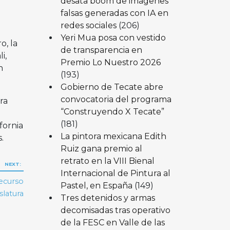
desata boom de imágenes
falsas generadas con IA en
redes sociales
(206)
Yeri Mua posa con vestido
, la
de transparencia en
i,
Premio Lo Nuestro 2026
n
(193)
Gobierno de Tecate abre
convocatoria del programa
ra
“Construyendo X Tecate”
(181)
fornia
La pintora mexicana Edith
s.
Ruiz gana premio al
retrato en la VIII Bienal
NEXT:
Internacional de Pintura al
recurso
Pastel, en España
(149)
slatura
Tres detenidos y armas
decomisadas tras operativo
de la FESC en Valle de las