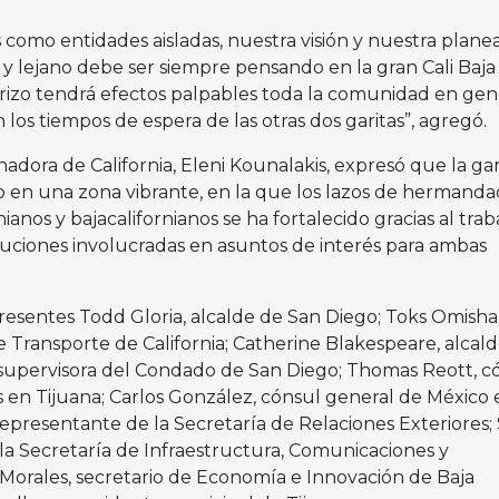
omo entidades aisladas, nuestra visión y nuestra plane
 y lejano debe ser siempre pensando en la gran Cali Baj
rizo tendrá efectos palpables toda la comunidad en gene
los tiempos de espera de las otras dos garitas”, agregó.
nadora de California, Eleni Kounalakis, expresó que la gar
o en una zona vibrante, en la que los lazos de hermanda
ianos y bajacalifornianos se ha fortalecido gracias al trab
ituciones involucradas en asuntos de interés para ambas
resentes Todd Gloria, alcalde de San Diego; Toks Omisha
e Transporte de California; Catherine Blakespeare, alcal
, supervisora del Condado de San Diego; Thomas Reott, c
 en Tijuana; Carlos González, cónsul general de México 
epresentante de la Secretaría de Relaciones Exteriores;
la Secretaría de Infraestructura, Comunicaciones y
Morales, secretario de Economía e Innovación de Baja