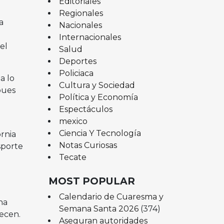
Editoriales
Regionales
a
Nacionales
Internacionales
el
Salud
Deportes
Policiaca
a lo
Cultura y Sociedad
pues
Política y Economía
Espectáculos
mexico
Ciencia Y Tecnología
rnia
Notas Curiosas
sporte
Tecate
MOST POPULAR
Calendario de Cuaresma y
ha
Semana Santa 2026
(374)
recen.
Aseguran autoridades