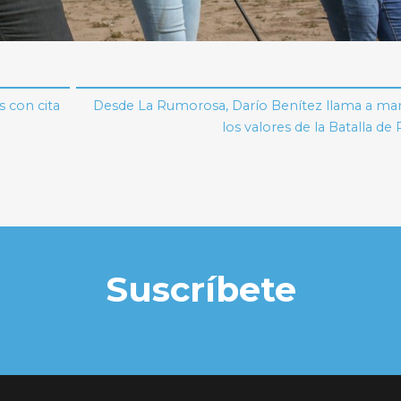
 con cita
Desde La Rumorosa, Darío Benítez llama a ma
los valores de la Batalla de
Suscríbete