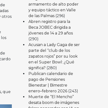
armamento de alto poder
 de
y equipo táctico en Valle
padas
de las Palmas
(296)
 otros
Abren registro para la
Beca JOBEC dirigida a
e
jóvenes de 14 a 29 años
 los
(290)
Acusan a Lady Gaga de ser
parte del “club de los
 de
zapatos rojos” por su look
icardo
en el Super Bowl: ¿Qué
significa?
(280)
Publican calendario de
pago de Pensiones
e
Bienestar | Bimestre
enero–febrero 2026
(243)
s, que
Muerte de “El Mencho”
desata boom de imágenes