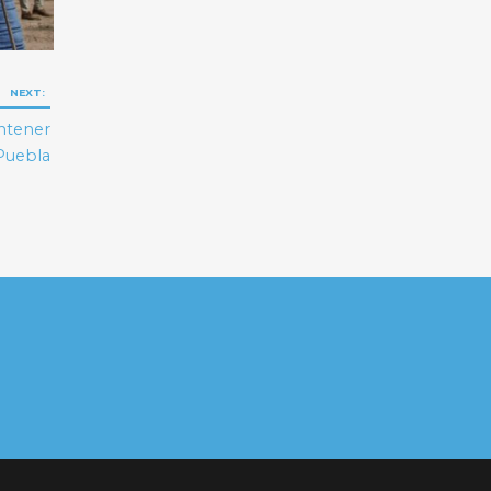
NEXT:
ntener
 Puebla