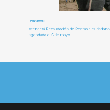
Navegación
PREVIOUS:
de
Atenderá Recaudación de Rentas a ciudadanos
agendada el 6 de mayo
entradas