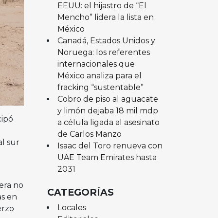
EEUU: el hijastro de “El
Mencho” lidera la lista en
México
Canadá, Estados Unidos y
Noruega: los referentes
internacionales que
México analiza para el
fracking “sustentable”
Cobro de piso al aguacate
y limón dejaba 18 mil mdp
cipó
a célula ligada al asesinato
de Carlos Manzo
l sur
Isaac del Toro renueva con
UAE Team Emirates hasta
2031
era no
CATEGORÍAS
as en
Locales
erzo