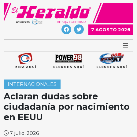
Skip
to
content
7 AGOSTO 2026
MIRA AQUÍ
ESCUCHA AQUÍ
ESCUCHA AQUÍ
INTERNACIONALES
Aclaran dudas sobre
ciudadanía por nacimiento
en EEUU
7 julio, 2026