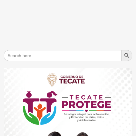
Search But
Search
for: