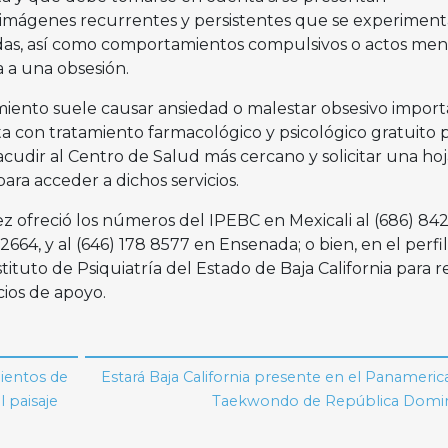
 imágenes recurrentes y persistentes que se experimen
das, así como comportamientos compulsivos o actos men
a a una obsesión.
ento suele causar ansiedad o malestar obsesivo import
a con tratamiento farmacológico y psicológico gratuito 
 acudir al Centro de Salud más cercano y solicitar una ho
 para acceder a dichos servicios.
z ofreció los números del IPEBC en Mexicali al (686) 842
2664, y al (646) 178 8577 en Ensenada; o bien, en el perfil
tituto de Psiquiatría del Estado de Baja California para re
icios de apoyo.
ientos de
Estará Baja California presente en el Panameri
 paisaje
Taekwondo de República Domin