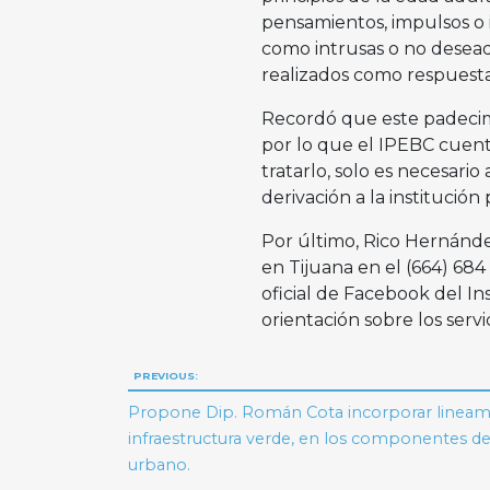
pensamientos, impulsos o
como intrusas o no desea
realizados como respuest
Recordó que este padecimi
por lo que el IPEBC cuent
tratarlo, solo es necesario
derivación a la institución
Por último, Rico Hernánde
en Tijuana en el (664) 684 
oficial de Facebook del Ins
orientación sobre los serv
Navegación
PREVIOUS:
de
Propone Dip. Román Cota incorporar lineam
infraestructura verde, en los componentes del
entradas
urbano.