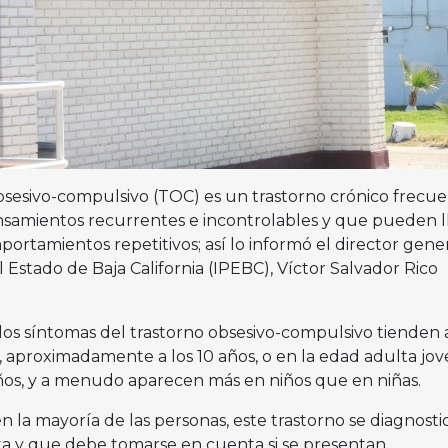
bsesivo-compulsivo (TOC) es un trastorno crónico frecu
nsamientos recurrentes e incontrolables y que pueden l
portamientos repetitivos; así lo informó el director gener
l Estado de Baja California (IPEBC), Víctor Salvador Rico
 los síntomas del trastorno obsesivo-compulsivo tienden 
, aproximadamente a los 10 años, o en la edad adulta jov
años, y a menudo aparecen más en niños que en niñas.
en la mayoría de las personas, este trastorno se diagnosti
lta y que debe tomarse en cuenta si se presentan