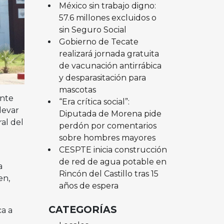
México sin trabajo digno:
57.6 millones excluidos o
sin Seguro Social
Gobierno de Tecate
realizará jornada gratuita
de vacunación antirrábica
y desparasitación para
mascotas
ente
“Era crítica social”:
levar
Diputada de Morena pide
al del
perdón por comentarios
sobre hombres mayores
CESPTE inicia construcción
de red de agua potable en
a
Rincón del Castillo tras 15
en,
años de espera
CATEGORÍAS
ca a