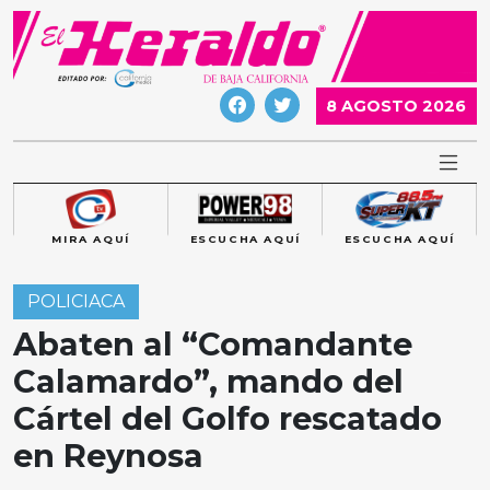
Skip
to
content
8 AGOSTO 2026
MIRA AQUÍ
ESCUCHA AQUÍ
ESCUCHA AQUÍ
POLICIACA
Abaten al “Comandante
Calamardo”, mando del
Cártel del Golfo rescatado
en Reynosa