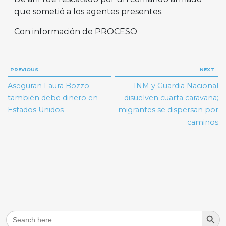
que sometió a los agentes presentes.
Con información de PROCESO
Navegación
PREVIOUS:
NEXT:
de
Aseguran Laura Bozzo
INM y Guardia Nacional
entradas
también debe dinero en
disuelven cuarta caravana;
Estados Unidos
migrantes se dispersan por
caminos
Search But
Search
for: