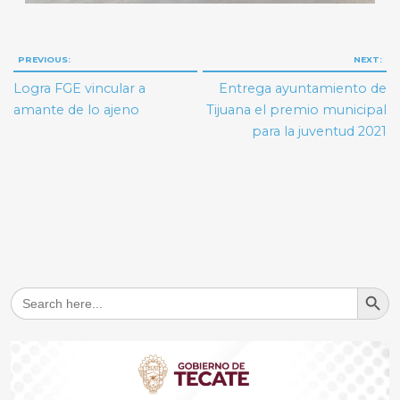
Navegación
PREVIOUS:
NEXT:
de
Logra FGE vincular a
Entrega ayuntamiento de
entradas
amante de lo ajeno
Tijuana el premio municipal
para la juventud 2021
Search But
Search
for: