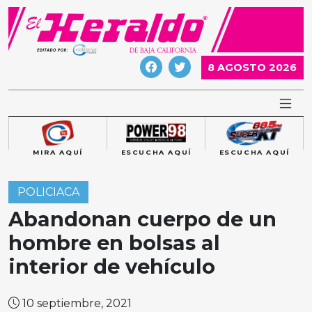
Skip
to
content
8 AGOSTO 2026
MIRA AQUÍ
ESCUCHA AQUÍ
ESCUCHA AQUÍ
POLICIACA
Abandonan cuerpo de un
hombre en bolsas al
interior de vehículo
10 septiembre, 2021