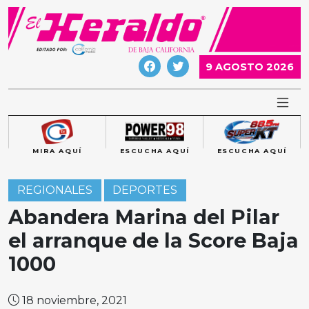
Skip
to
content
9 AGOSTO 2026
MIRA AQUÍ
ESCUCHA AQUÍ
ESCUCHA AQUÍ
REGIONALES
DEPORTES
Abandera Marina del Pilar
el arranque de la Score Baja
1000
18 noviembre, 2021