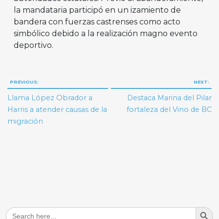
la mandataria participó en un izamiento de
bandera con fuerzas castrenses como acto
simbólico debido a la realización magno evento
deportivo.
Navegación
PREVIOUS:
NEXT:
de
Llama López Obrador a
Destaca Marina del Pilar
entradas
Harris a atender causas de la
fortaleza del Vino de BC
migración
Search But
Search
for: