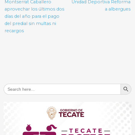
entradas
Montserrat Caballero
Unidad Deportiva Reforma
aprovechar los últimos dos
a albergues
días del año para el pago
del predial sin multas ni
recargos
Search But
Search
for: