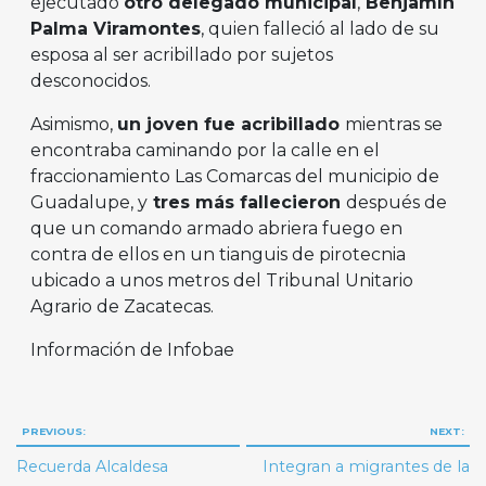
ejecutado
otro delegado municipal
,
Benjamín
Palma Viramontes
, quien falleció al lado de su
esposa al ser acribillado por sujetos
desconocidos.
Asimismo,
un joven fue acribillado
mientras se
encontraba caminando por la calle en el
fraccionamiento Las Comarcas del municipio de
Guadalupe, y
tres más fallecieron
después de
que un comando armado abriera fuego en
contra de ellos en un tianguis de pirotecnia
ubicado a unos metros del Tribunal Unitario
Agrario de Zacatecas.
Información de Infobae
Navegación
PREVIOUS:
NEXT:
de
Recuerda Alcaldesa
Integran a migrantes de la