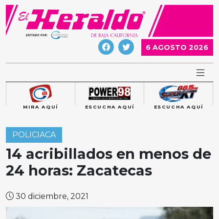
Skip
to
content
6 AGOSTO 2026
MIRA AQUÍ
ESCUCHA AQUÍ
ESCUCHA AQUÍ
POLICIACA
14 acribillados en menos de
24 horas: Zacatecas
30 diciembre, 2021