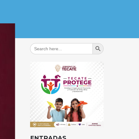
Search Button
Search
for:
ENTRADAS