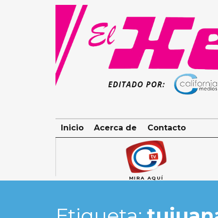
Skip
to
content
Inicio
Acerca de
Contacto
MIRA AQUÍ
Etiqueta:
tujuan