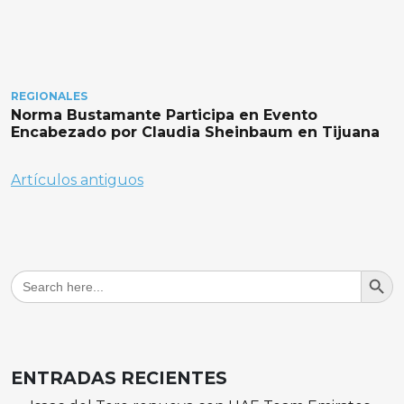
REGIONALES
Norma Bustamante Participa en Evento
Encabezado por Claudia Sheinbaum en Tijuana
Navegación
Artículos antiguos
de
entradas
Search But
Search
for:
ENTRADAS RECIENTES