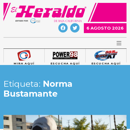
Skip
to
content
6 AGOSTO 2026
MIRA AQUÍ
ESCUCHA AQUÍ
ESCUCHA AQUÍ
Etiqueta:
Norma
Bustamante