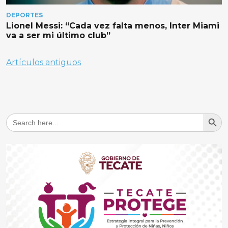
DEPORTES
Lionel Messi: “Cada vez falta menos, Inter Miami
va a ser mi último club”
Navegación
Artículos antiguos
de
entradas
Search But
Search
for: