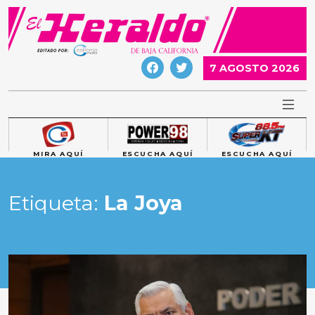
Skip
to
content
7 AGOSTO 2026
MIRA AQUÍ
ESCUCHA AQUÍ
ESCUCHA AQUÍ
Etiqueta:
La Joya