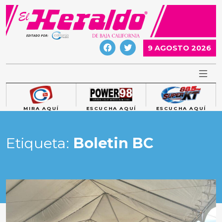
Skip
to
content
9 AGOSTO 2026
MIRA AQUÍ
ESCUCHA AQUÍ
ESCUCHA AQUÍ
Etiqueta:
Boletin BC