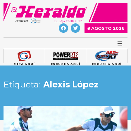
Skip
to
content
8 AGOSTO 2026
MIRA AQUÍ
ESCUCHA AQUÍ
ESCUCHA AQUÍ
Etiqueta:
Alexis López