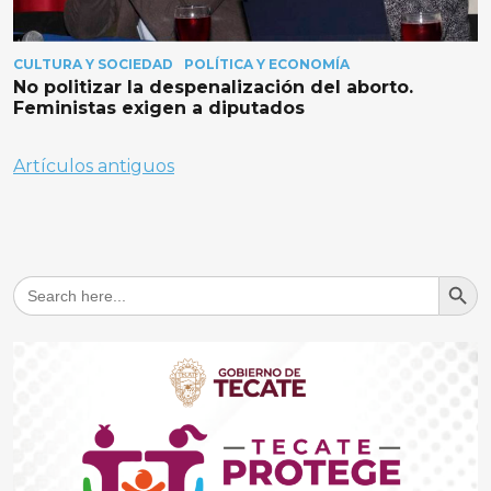
CULTURA Y SOCIEDAD
POLÍTICA Y ECONOMÍA
No politizar la despenalización del aborto.
Feministas exigen a diputados
Navegación
Artículos antiguos
de
entradas
Search But
Search
for: