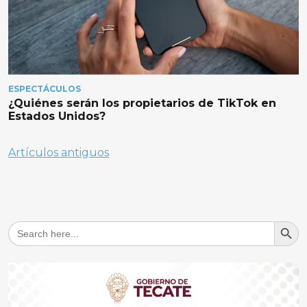
ESPECTÁCULOS
¿Quiénes serán los propietarios de TikTok en
Estados Unidos?
Navegación
Artículos antiguos
de
entradas
Search But
Search
for: