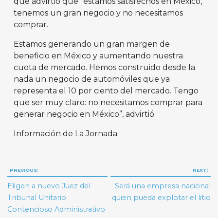
que advirtió que “estamos satisfechos en México,
tenemos un gran negocio y no necesitamos
comprar.
Estamos generando un gran margen de
beneficio en México y aumentando nuestra
cuota de mercado. Hemos construido desde la
nada un negocio de automóviles que ya
representa el 10 por ciento del mercado. Tengo
que ser muy claro: no necesitamos comprar para
generar negocio en México”, advirtió.
Información de La Jornada
Navegación
PREVIOUS:
NEXT:
de
Eligen a nuevo Juez del
Será una empresa nacional
entradas
Tribunal Unitario
quien pueda explotar el litio
Contencioso Administrativo