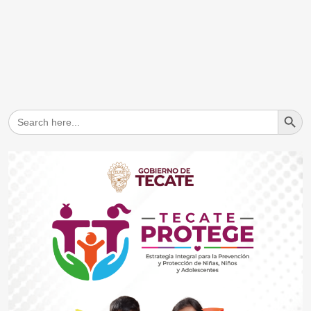
Search But
Search
for: