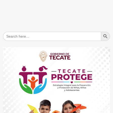
Search But
Search
for: